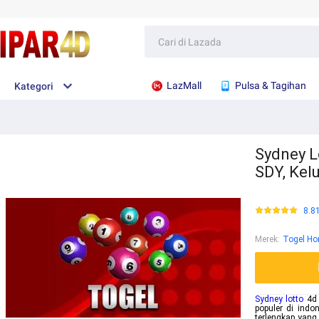
LazMall
Pulsa & Tagihan
Kategori
Sydney L
SDY, Kel
8.8
Merek
:
Togel H
Sydney lotto
4d 
populer di indo
terlengkap yang